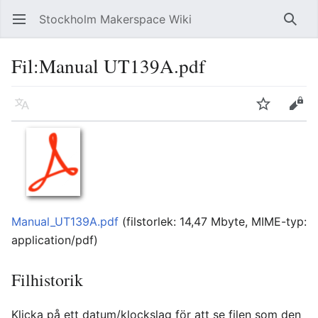
Stockholm Makerspace Wiki
Öppna huvudmenyn
Sök
Fil
:
Manual UT139A.pdf
Läs på ett annat språk
Bevaka
Redigera
Manual_UT139A.pdf
‎
(filstorlek: 14,47 Mbyte, MIME-typ:
application/pdf
)
Filhistorik
Klicka på ett datum/klockslag för att se filen som den