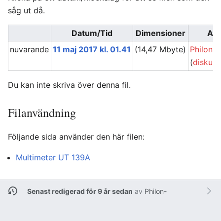
såg ut då.
Datum/Tid
Dimensioner
An
nuvarande
11 maj 2017 kl. 01.41
(14,47 Mbyte)
Philon-
(
diskuss
Du kan inte skriva över denna fil.
Filanvändning
Följande sida använder den här filen:
Multimeter UT 139A
Senast redigerad för 9 år sedan
av
Philon-