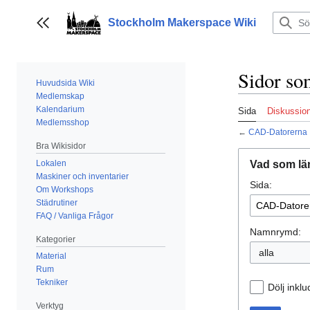
Hoppa
till
Stockholm Makerspace Wiki
Visa/dölj sidofält
innehållet
Sidor so
Huvudsida Wiki
Medlemskap
Kalendarium
Sida
Diskussio
Medlemsshop
←
CAD-Datorerna
Bra Wikisidor
Lokalen
Vad som län
Maskiner och inventarier
Sida:
Om Workshops
Städrutiner
FAQ / Vanliga Frågor
Namnrymd:
Kategorier
alla
Material
Rum
Tekniker
Dölj inkl
Verktyg