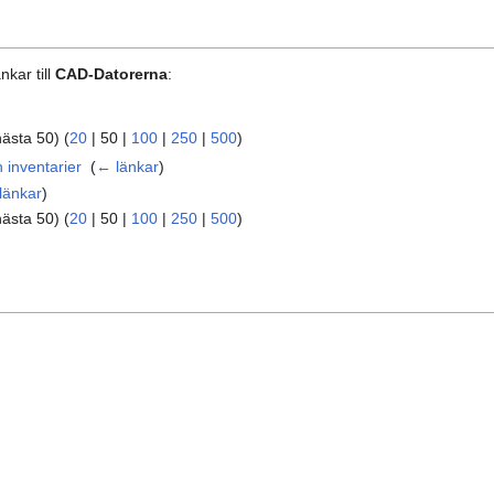
nkar till
CAD-Datorerna
:
nästa 50
) (
20
|
50
|
100
|
250
|
500
)
 inventarier
‎
(
← länkar
)
länkar
)
nästa 50
) (
20
|
50
|
100
|
250
|
500
)