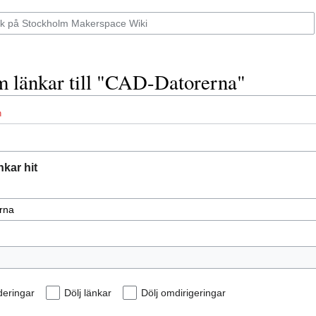
m länkar till "CAD-Datorerna"
n
kar hit
uderingar
Dölj länkar
Dölj omdirigeringar