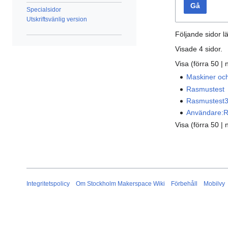
Gå
Specialsidor
Utskriftsvänlig version
Följande sidor lä
Visade 4 sidor.
Visa (
förra 50
|
Maskiner och
Rasmustest
Rasmustest
Användare:R
Visa (
förra 50
|
Integritetspolicy
Om Stockholm Makerspace Wiki
Förbehåll
Mobilvy