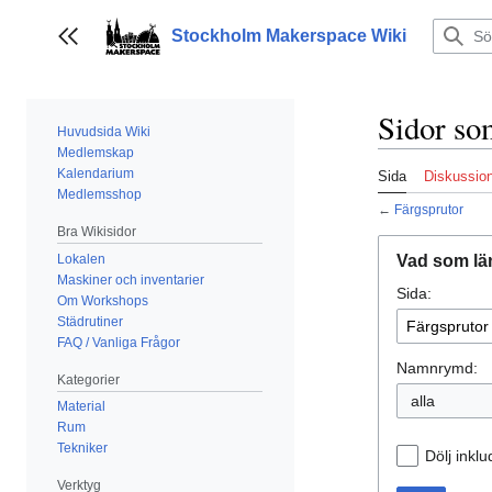
Hoppa
till
Stockholm Makerspace Wiki
Visa/dölj sidofält
innehållet
Sidor som
Huvudsida Wiki
Medlemskap
Kalendarium
Sida
Diskussio
Medlemsshop
←
Färgsprutor
Bra Wikisidor
Lokalen
Vad som län
Maskiner och inventarier
Sida:
Om Workshops
Städrutiner
FAQ / Vanliga Frågor
Namnrymd:
Kategorier
alla
Material
Rum
Tekniker
Dölj inkl
Verktyg