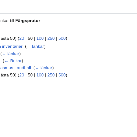
nkar till
Färgsprutor
:
nästa 50
) (
20
|
50
|
100
|
250
|
500
)
 inventarier
‎
(
← länkar
)
‎
(
← länkar
)
3
‎
(
← länkar
)
asmus Landhall
‎
(
← länkar
)
nästa 50
) (
20
|
50
|
100
|
250
|
500
)