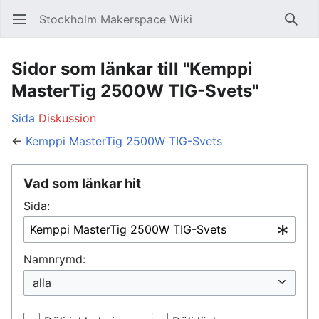
Stockholm Makerspace Wiki
Öppna huvudmenyn
Sök
Sidor som länkar till "Kemppi
MasterTig 2500W TIG-Svets"
Sida
Diskussion
←
Kemppi MasterTig 2500W TIG-Svets
Vad som länkar hit
Sida:
Namnrymd: