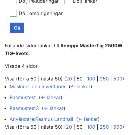
Dölj inkluderingar
Dölj länkar
Dölj omdirigeringar
Gå
Följande sidor länkar till
Kemppi MasterTig 2500W
TIG-Svets
:
Visade 4 sidor.
Visa (
förra 50
|
nästa 50
) (
20
|
50
|
100
|
250
|
500
)
Maskiner och inventarier
‎
(
← länkar
)
Rasmustest
‎
(
← länkar
)
Rasmustest3
‎
(
← länkar
)
Användare:Rasmus Landhall
‎
(
← länkar
)
Visa (
förra 50
|
nästa 50
) (
20
|
50
|
100
|
250
|
500
)