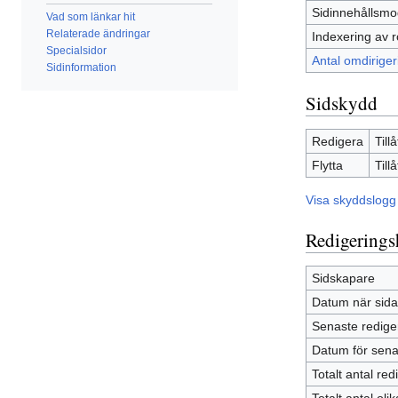
Sidinnehållsmo
Vad som länkar hit
Relaterade ändringar
Indexering av r
Specialsidor
Antal omdirigeri
Sidinformation
Sidskydd
Redigera
Till
Flytta
Till
Visa skyddslogg 
Redigerings
Sidskapare
Datum när sid
Senaste redige
Datum för sena
Totalt antal red