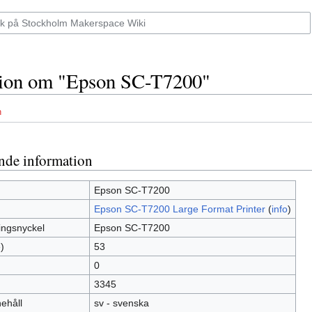
tion om "Epson SC-T7200"
n
nde information
Epson SC-T7200
Epson SC-T7200 Large Format Printer
(
info
)
ingsnyckel
Epson SC-T7200
)
53
0
3345
nehåll
sv - svenska