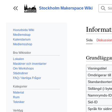
Hoppa
till
Stockholm Makerspace Wiki
Visa/dölj sidofält
innehållet
Informa
Huvudsida Wiki
Medlemskap
Kalendarium
Sida
Diskussio
Medlemsshop
Bra Wikisidor
Grundlägga
Lokalen
Maskiner och inventarier
Visningstitel
Om Workshops
Städrutiner
Omdirigerar till
FAQ / Vanliga Frågor
Standardsorter
Kategorier
Sidlängd (i byte
Material
Namnrymds-ID
Rum
Sid-ID
Tekniker
Språk för sidin
Verktyg