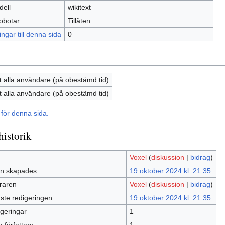
dell
wikitext
obotar
Tillåten
ngar till denna sida
0
åt alla användare (på obestämd tid)
åt alla användare (på obestämd tid)
för denna sida.
historik
Voxel
(
diskussion
|
bidrag
)
an skapades
19 oktober 2024 kl. 21.35
raren
Voxel
(
diskussion
|
bidrag
)
ste redigeringen
19 oktober 2024 kl. 21.35
igeringar
1