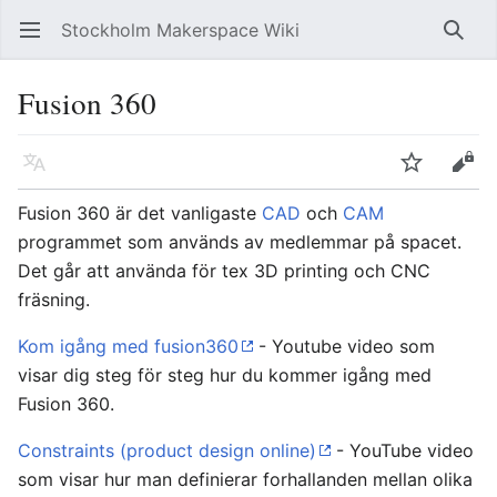
Stockholm Makerspace Wiki
Öppna huvudmenyn
Sök
Fusion 360
Läs på ett annat språk
Bevaka
Redigera
Fusion 360 är det vanligaste
CAD
och
CAM
programmet som används av medlemmar på spacet.
Det går att använda för tex 3D printing och CNC
fräsning.
Kom igång med fusion360
- Youtube video som
visar dig steg för steg hur du kommer igång med
Fusion 360.
Constraints (product design online)
- YouTube video
som visar hur man definierar forhallanden mellan olika