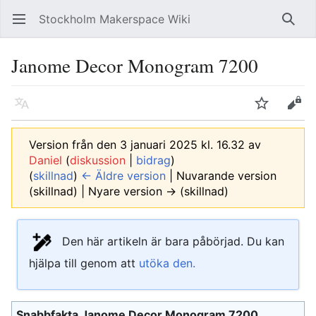
Stockholm Makerspace Wiki
Öppna huvudmenyn
Sök
Janome Decor Monogram 7200
Läs på ett annat språk
Bevaka
Redigera
Version från den 3 januari 2025 kl. 16.32 av
Daniel
(
diskussion
|
bidrag
)
(
skillnad
)
← Äldre version
| Nuvarande version
(skillnad) | Nyare version → (skillnad)
Den här artikeln är bara påbörjad. Du kan
hjälpa till genom att
utöka den.
Snabbfakta Janome Decor Monogram 7200