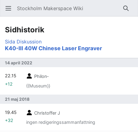
Stockholm Makerspace Wiki
Öppna huvudmenyn
Sök
Sidhistorik
Sida
Diskussion
K40-III 40W Chinese Laser Engraver
14 april 2022
22.15
Philon-
+12
{{Museum}}
21 maj 2018
19.45
Christoffer J
+32
ingen redigeringssammanfattning