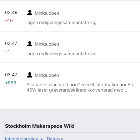
03.49
Minigubben
−10
ingen redigeringssammanfattning
03.47
Minigubben
−1
ingen redigeringssammanfattning
03.47
Minigubben
+869
Skapade sidan med '== Generell Information == En
40W laser graverare/skärare konverterad med
artaylor's styrkort och modifierade version av
lasersaur samt grbl. == Bra att veta == Nu startar
l...'
Stockholm Makerspace Wiki
Integritetspolicy
Datorvy