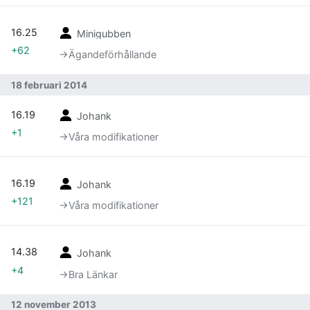
16.25
Minigubben
+62
→‎Ägandeförhållande
18 februari 2014
16.19
Johank
+1
→‎Våra modifikationer
16.19
Johank
+121
→‎Våra modifikationer
14.38
Johank
+4
→‎Bra Länkar
12 november 2013