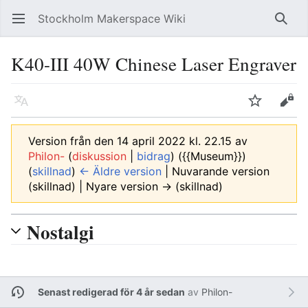
Stockholm Makerspace Wiki
Öppna huvudmenyn
Sök
K40-III 40W Chinese Laser Engraver
Läs på ett annat språk
Bevaka
Redigera
Version från den 14 april 2022 kl. 22.15 av
Philon-
(
diskussion
|
bidrag
)
({{Museum}})
(
skillnad
)
← Äldre version
| Nuvarande version
(skillnad) | Nyare version → (skillnad)
Nostalgi
Senast redigerad för 4 år sedan
av
Philon-