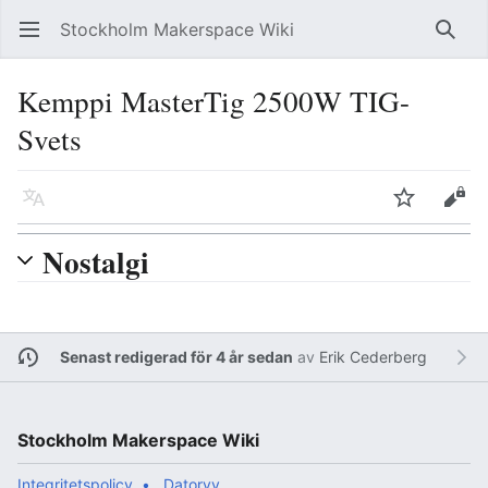
Stockholm Makerspace Wiki
Öppna huvudmenyn
Sök
Kemppi MasterTig 2500W TIG-
Svets
Läs på ett annat språk
Bevaka
Redigera
Nostalgi
Senast redigerad för 4 år sedan
av
Erik Cederberg
Stockholm Makerspace Wiki
Integritetspolicy
Datorvy