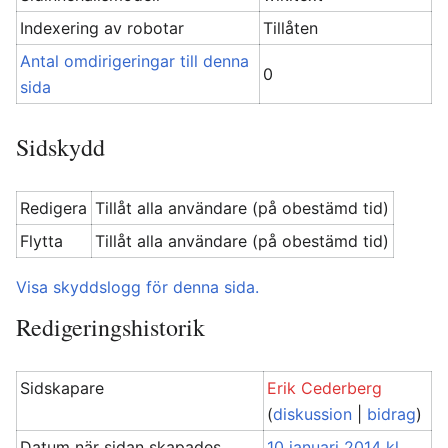
Indexering av robotar
Tillåten
Antal omdirigeringar till denna
0
sida
Sidskydd
Redigera
Tillåt alla användare (på obestämd tid)
Flytta
Tillåt alla användare (på obestämd tid)
Visa skyddslogg för denna sida.
Redigeringshistorik
Sidskapare
Erik Cederberg
(
diskussion
|
bidrag
)
Datum när sidan skapades
10 januari 2014 kl.