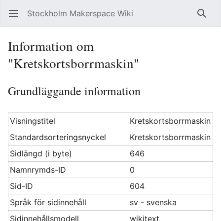
Stockholm Makerspace Wiki
Öppna huvudmenyn
Sök
Information om
"Kretskortsborrmaskin"
Grundläggande information
Visningstitel
Kretskortsborrmaskin
Standardsorteringsnyckel
Kretskortsborrmaskin
Sidlängd (i byte)
646
Namnrymds-ID
0
Sid-ID
604
Språk för sidinnehåll
sv - svenska
Sidinnehållsmodell
wikitext