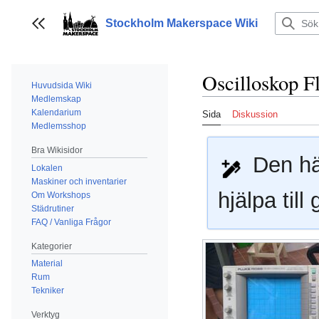
Hoppa
till
Stockholm Makerspace Wiki
Visa/dölj sidofält
innehållet
Oscilloskop 
Huvudsida Wiki
Medlemskap
Kalendarium
Sida
Diskussion
Medlemsshop
Bra Wikisidor
Den här
Lokalen
Maskiner och inventarier
hjälpa til
Om Workshops
Städrutiner
FAQ / Vanliga Frågor
Kategorier
Material
Rum
Tekniker
Verktyg