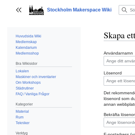
Hoppa
till
Stockholm Makerspace Wiki
Visa/dölj sidofält
innehållet
Skapa et
Huvudsida Wiki
Medlemskap
Kalendarium
Användarnamn
Medlemsshop
Bra Wikisidor
Lokalen
Lösenord
Maskiner och inventarier
Om Workshops
Städrutiner
Det rekommender
FAQ / Vanliga Frågor
lösenord som du
annan webbplat
Kategorier
Material
Bekräfta löseno
Rum
Tekniker
Verktyg
E-postadress (val