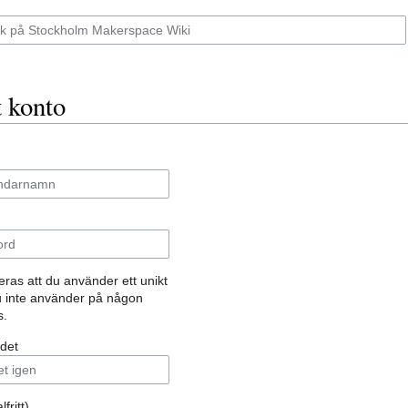
t konto
as att du använder ett unikt
 inte använder på någon
s.
rdet
fritt)