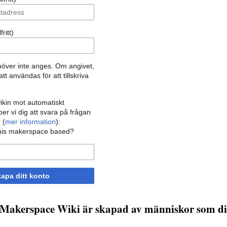
ritt)
höver inte anges. Om angivet,
t användas för att tillskriva
ikin mot automatiskt
r vi dig att svara på frågan
 (
mer information
):
 this makerspace based?
apa ditt konto
Makerspace Wiki är skapad av människor som di