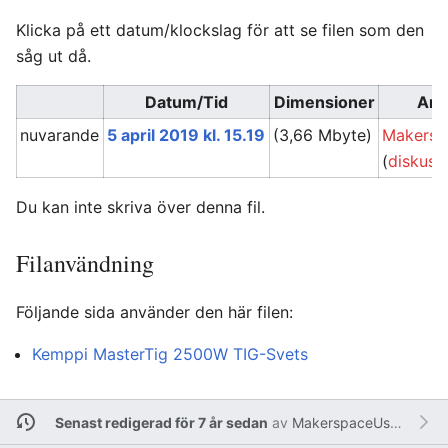
Klicka på ett datum/klockslag för att se filen som den
såg ut då.
Datum/Tid
Dimensioner
Anv
nuvarande
5 april 2019 kl. 15.19
(3,66 Mbyte)
Makersp
(
diskuss
Du kan inte skriva över denna fil.
Filanvändning
Följande sida använder den här filen:
Kemppi MasterTig 2500W TIG-Svets
Senast redigerad för 7 år sedan
av
MakerspaceUser