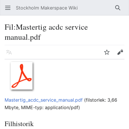
Stockholm Makerspace Wiki
Öppna huvudmenyn
Sök
Fil
:
Mastertig acdc service
manual.pdf
Läs på ett annat språk
Bevaka
Redigera
Mastertig_acdc_service_manual.pdf
‎
(filstorlek: 3,66
Mbyte, MIME-typ:
application/pdf
)
Filhistorik