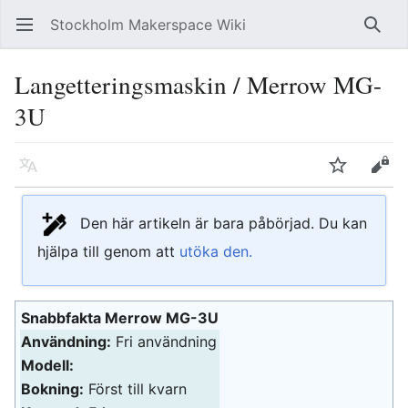
Stockholm Makerspace Wiki
Öppna huvudmenyn
Sök
Langetteringsmaskin / Merrow MG-
3U
Läs på ett annat språk
Bevaka
Redigera
Den här artikeln är bara påbörjad. Du kan
hjälpa till genom att
utöka den.
Snabbfakta Merrow MG-3U
Användning:
Fri användning
Modell:
Bokning:
Först till kvarn