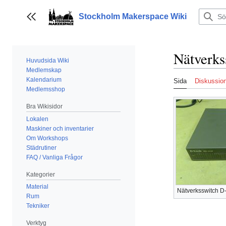
Hoppa
till
Stockholm Makerspace Wiki
Visa/dölj sidofält
innehållet
Nätverk
Huvudsida Wiki
Medlemskap
Kalendarium
Sida
Diskussio
Medlemsshop
Bra Wikisidor
Lokalen
Maskiner och inventarier
Om Workshops
Städrutiner
FAQ / Vanliga Frågor
Kategorier
Material
Nätverksswitch D
Rum
Tekniker
Verktyg