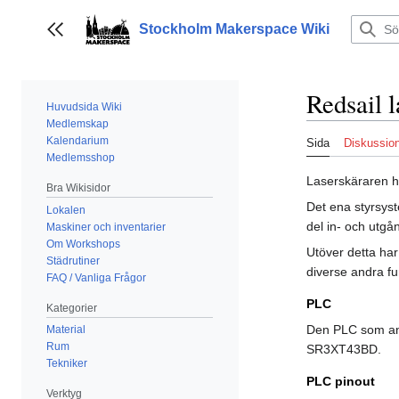
Hoppa
till
Stockholm Makerspace Wiki
Visa/dölj sidofält
innehållet
Redsail l
Huvudsida Wiki
Medlemskap
Kalendarium
Sida
Diskussio
Medlemsshop
Laserskäraren ha
Bra Wikisidor
Det ena styrsyst
Lokalen
del in- och utgå
Maskiner och inventarier
Om Workshops
Utöver detta har
Städrutiner
diverse andra fu
FAQ / Vanliga Frågor
PLC
Kategorier
Den PLC som anv
Material
Rum
SR3XT43BD.
Tekniker
PLC pinout
Verktyg