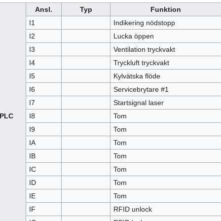
Ansl.
Typ
Funktion
I1
Indikering nödstopp
I2
Lucka öppen
I3
Ventilation tryckvakt
I4
Tryckluft tryckvakt
I5
Kylvätska flöde
I6
Servicebrytare #1
I7
Startsignal laser
PLC
I8
Tom
I9
Tom
IA
Tom
IB
Tom
IC
Tom
ID
Tom
IE
Tom
IF
RFID unlock